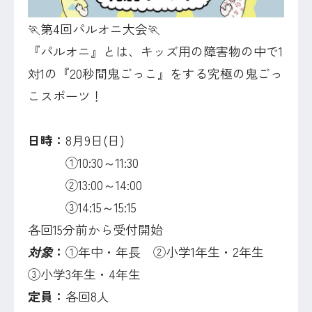
🏃第4回パルオニ大会🏃
『パルオニ』とは、キッズ用の障害物の中で1
対1の『20秒間鬼ごっこ』をする究極の鬼ごっ
こスポーツ！
日時：
8月9日(日)
①10:30～11:30
②13:00～14:00
③14:15～15:15
各回15分前から受付開始
対象
：
①年中・年長 ②小学1年生・2年生
③小学3年生・4年生
定員：
各回8人