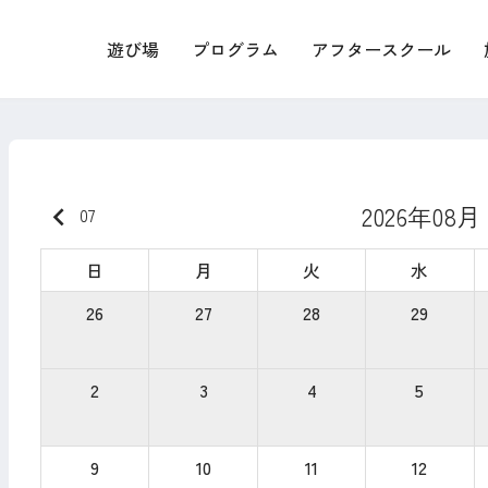
遊び場
プログラム
アフタースクール
2026年08月
keyboard_arrow_left
07
日
月
火
水
26
27
28
29
2
3
4
5
9
10
11
12